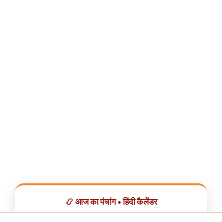
📿 आज का पंचांग • हिंदी कैलेंडर
सभी व्रत, त्योहार, शुभ मुहूर्त और राशिफल एक ही ऐप में देखें।