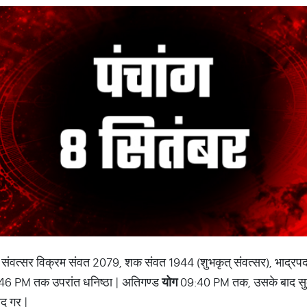
षस संवत्सर विक्रम संवत 2079, शक संवत 1944 (शुभकृत् संवत्सर), भाद्रप
46 PM तक उपरांत धनिष्ठा | अतिगण्ड
योग
09:40 PM तक, उसके बाद सुक
द गर |