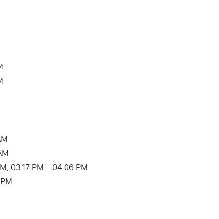
M
M
 AM
 AM
:10 AM, 03:17 PM – 04:06 PM
1 PM