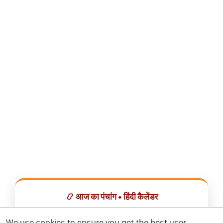
📿 आज का पंचांग • हिंदी कैलेंडर
सभी व्रत, त्योहार, शुभ मुहूर्त और राशिफल एक ही ऐप में देखें।
We use cookies to ensure you get the best user