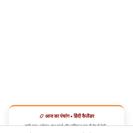
📿 आज का पंचांग • हिंदी कैलेंडर
सभी व्रत, त्योहार, शुभ मुहूर्त और राशिफल एक ही ऐप में देखें।