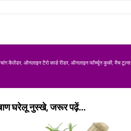
ग कैलेंडर, ऑनलाइन टैरो कार्ड रीडर, ऑनलाइन फॉर्च्यून कुकी, मैच टूल्स
ाण घरेलू नुस्खे, जरूर पढ़ें...