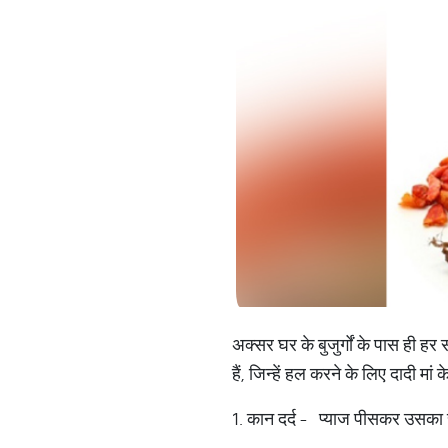
अक्सर घर के बुजुर्गों के पास ही ह
हैं, जि‍न्हें हल करने के लि‍ए दादी म
1. कान दर्द - प्याज पीसकर उसका रस