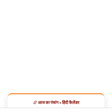
📿 आज का पंचांग • हिंदी कैलेंडर
सभी व्रत, त्योहार, शुभ मुहूर्त और राशिफल एक ही ऐप में देखें।