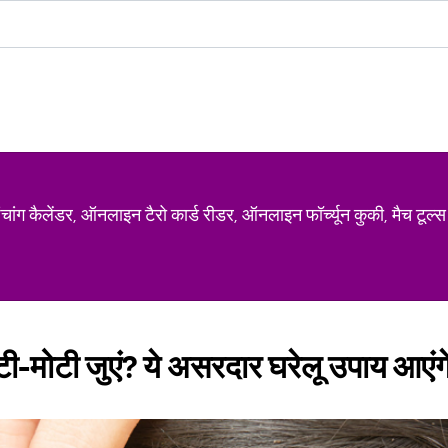
ग कैलेंडर, ऑनलाइन टैरो कार्ड रीडर, ऑनलाइन फॉर्च्यून कुकी, मैच टूल्स
ं मोटी-मोटी जुएं? ये असरदार घरेलू उपाय आएं