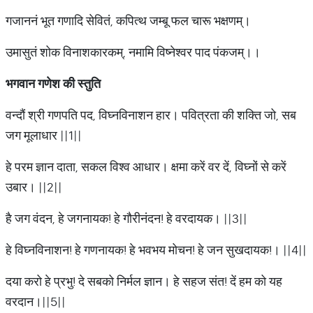
गजाननं भूत गणादि सेवितं, कपित्थ जम्बू फल चारू भक्षणम्‌।
उमासुतं शोक विनाशकारकम्‌, नमामि विष्नेश्वर पाद पंकजम्‌।।
भगवान गणेश की स्तुति
वन्दौं श्री गणपति पद, विघ्नविनाशन हार। पवित्रता की शक्ति जो, सब
जग मूलाधार ||1||
हे परम ज्ञान दाता, सकल विश्व आधार। क्षमा करें वर दें, विघ्नों से करें
उबार। ||2||
है जग वंदन, हे जगनायक! हे गौरीनंदन! हे वरदायक। ||3||
हे विघ्नविनाशन! हे गणनायक! हे भवभय मोचन! हे जन सुखदायक!। ||4||
दया करो हे प्रभु! दे सबको निर्मल ज्ञान। हे सहज संत! दें हम को यह
वरदान।||5||