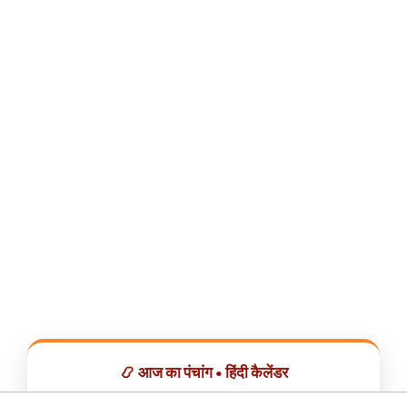
📿 आज का पंचांग • हिंदी कैलेंडर
सभी व्रत, त्योहार, शुभ मुहूर्त और राशिफल एक ही ऐप में देखें।