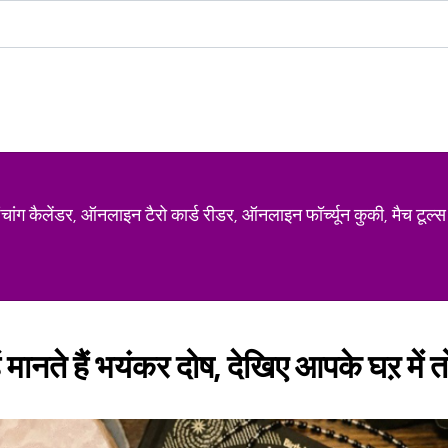
ग कैलेंडर, ऑनलाइन टैरो कार्ड रीडर, ऑनलाइन फॉर्च्यून कुकी, मैच टूल्स
न्हें मानते हैं भयंकर दोष, देखिए आपके घऱ में त