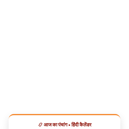
📿 आज का पंचांग • हिंदी कैलेंडर