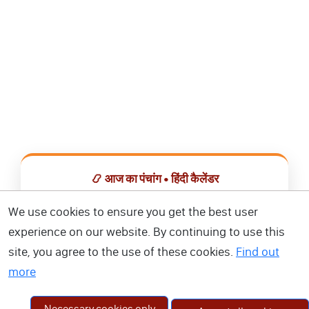
📿 आज का पंचांग • हिंदी कैलेंडर
सभी व्रत, त्योहार, शुभ मुहूर्त और राशिफल एक ही ऐप में देखें।
We use cookies to ensure you get the best user
experience on our website. By continuing to use this
📅 हिंदी कैलेंडर ऐप डाउनलोड करें
site, you agree to the use of these cookies.
Find out
more
Necessary cookies only