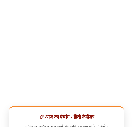
📿 आज का पंचांग • हिंदी कैलेंडर
सभी व्रत, त्योहार, शुभ मुहूर्त और राशिफल एक ही ऐप में देखें।