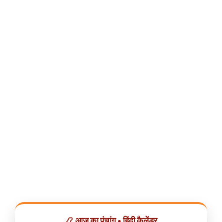
📿 आज का पंचांग • हिंदी कैलेंडर