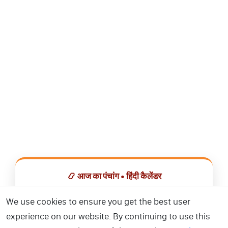
📿 आज का पंचांग • हिंदी कैलेंडर
सभी व्रत, त्योहार, शुभ मुहूर्त और राशिफल एक ही ऐप में देखें।
We use cookies to ensure you get the best user
experience on our website. By continuing to use this
📅 हिंदी कैलेंडर ऐप डाउनलोड करें