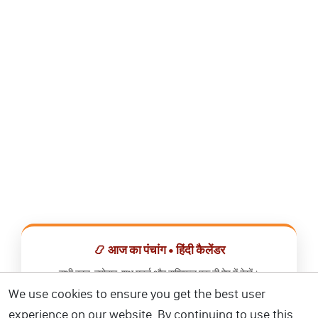
📿 आज का पंचांग • हिंदी कैलेंडर
सभी व्रत, त्योहार, शुभ मुहूर्त और राशिफल एक ही ऐप में देखें।
We use cookies to ensure you get the best user
📅 हिंदी कैलेंडर ऐप डाउनलोड करें
experience on our website. By continuing to use this