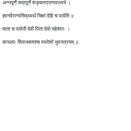
अन्नपूर्णे सदापूर्णे शङ्करप्राणवल्लभे ।
ज्ञानवैराग्यसिद्ध्यर्थं भिक्षां देहि च पार्वति ॥
माता च पार्वती देवी पिता देवो महेश्वरः ।
बान्धवाः शिवभक्ताश्च स्वदेशो भुवनत्रयम् ॥