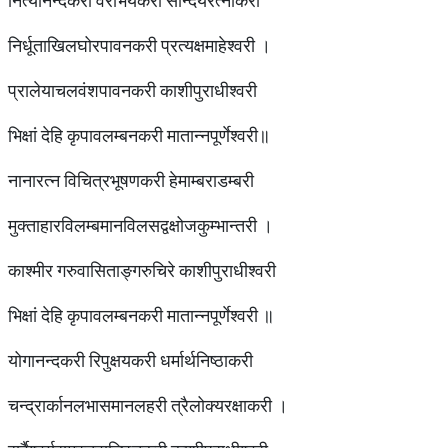
नित्यानन्दकरी वराभयकरी सौन्दर्यरत्नाकरी
निर्धूताखिलघोरपावनकरी प्रत्यक्षमाहेश्वरी ।
प्रालेयाचलवंशपावनकरी काशीपुराधीश्वरी
भिक्षां देहि कृपावलम्बनकरी मातान्नपूर्णेश्वरी॥
नानारत्न विचित्रभूषणकरी हेमाम्बराडम्बरी
मुक्ताहारविलम्बमानविलसद्वक्षोजकुम्भान्तरी ।
काश्मीर गरुवासिताङ्गरुचिरे काशीपुराधीश्वरी
भिक्षां देहि कृपावलम्बनकरी मातान्नपूर्णेश्वरी ॥
योगानन्दकरी रिपुक्षयकरी धर्मार्थनिष्ठाकरी
चन्द्रार्कानलभासमानलहरी त्रैलोक्यरक्षाकरी ।