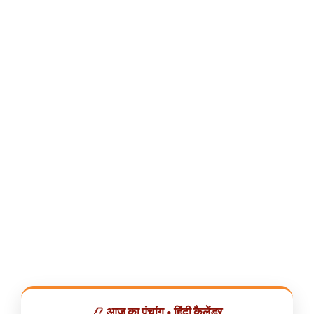
📿 आज का पंचांग • हिंदी कैलेंडर