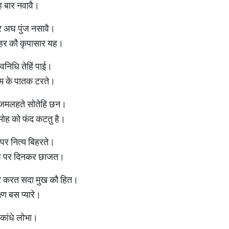
रह बार नवावै।
र अघ पुंज नसावै।
िहर कौ कृपासार यह।
नवनिधि तेहिं पाई।
म के पातक टरते।
ं जमलहते सोतेहि छन।
लमोह को फंद कटतु है।
 पर नित्य बिहरते।
ण देश पर दिनकर छाजत।
कर करत सदा मुख कौ हित।
ष्ण बस प्यारे।
 कांधे लोभा।