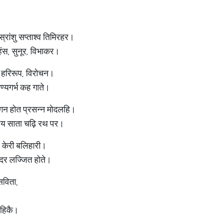
ांशु सप्ताश्व तिमिरहर।
 हंस, सुनूर, विभाकर।
ड, हरिरूप, विरोचन।
ण्यगर्भ कह गाते।
निगन होत प्रसन्न मोदलहि।
हय साता चढ़ि रथ पर।
प केरी बलिहारी।
न्दर लज्जित होते।
सविता,
कहिकै।