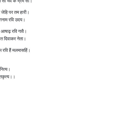
टत सो भव के भ्रम सों।
न जेहि पर तम हारी।
दांगनाम रवि उदय।
्र आषाढ़ रवि गावै।
होत दिवाकर नेता।
नाम रवि हैं मलमासहिं।
 नित्य।
कृतकृत्य।।