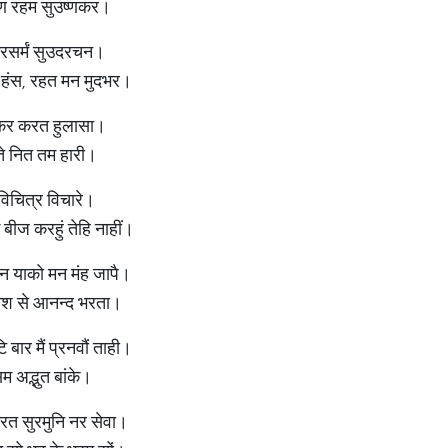
वरुण रहम सुउष्णकर।
उरसर्मं सुउदरचन।
 हंस, रहत मन मुदभर।
वाकर करत हुलासा।
े नित तम हारी।
च विचित्र विचारे।
ीज करहुं तेहि नाहीं।
जोजन याको मन मंह जापै।
ाश से आनन्द भरता।
बार मैं प्रनवौं ताही।
म अद्भुत बांके।
करत सुरमुनि नर सेवा।