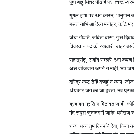
पूषा बाहु मित्र पीठहिं पर, त्वष्टा-
युगल हाथ पर रक्षा कारन, भानुमान 
बसत नाभि आदित्य मनोहर, कटि मंह
जंघा गोपति, सविता बासा, गुप्त दि
विवस्वान पद की रखवारी, बाहर बसत
सहस्रांशु, सर्वांग सम्हारै, रक्षा कव
अस जोजजन अपने न माहीं, भय जग ब
दरिद्र कुष्ट तेहिं कबहुं न व्यापै, 
अंधकार जग का जो हरता, नव प्रक
ग्रह गन ग्रसि न मिटावत जाही, कोटि 
मंद सदृश सुतजग में जाके, धर्मराज स
धन्य-धन्य तुम दिनमनि देवा, किया 