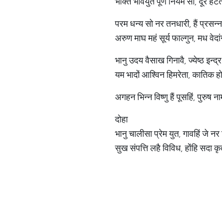
भक्ति भावयुत पूर्ण नियम सों, दूर ह
परम धन्य सो नर तनधारी, हैं प्रसन्
अरुण माघ महं सूर्य फाल्गुन, मध वे
भानु उदय वैसाख गिनावै, ज्येष्ठ इन्द
यम भादों आश्विन हिमरेता, कातिक 
अगहन भिन्न विष्णु हैं पूसहिं, पुरुष 
दोहा
भानु चालीसा प्रेम युत, गावहिं जे नर
सुख संपत्ति लहै विविध, होंहि सदा 