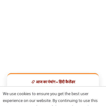
📿 आज का पंचांग • हिंदी कैलेंडर
सभी व्रत, त्योहार, शुभ मुहूर्त और राशिफल एक ही ऐप में देखें।
We use cookies to ensure you get the best user
experience on our website. By continuing to use this
📅 हिंदी कैलेंडर ऐप डाउनलोड करें