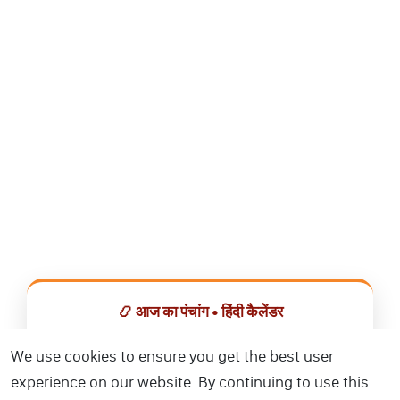
📿 आज का पंचांग • हिंदी कैलेंडर
सभी व्रत, त्योहार, शुभ मुहूर्त और राशिफल एक ही ऐप में देखें।
We use cookies to ensure you get the best user
experience on our website. By continuing to use this
📅 हिंदी कैलेंडर ऐप डाउनलोड करें