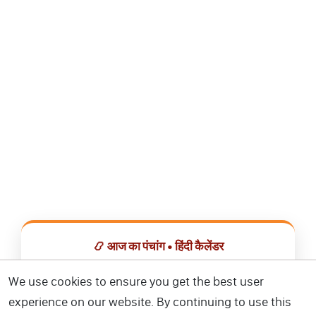
📿 आज का पंचांग • हिंदी कैलेंडर
सभी व्रत, त्योहार, शुभ मुहूर्त और राशिफल एक ही ऐप में देखें।
We use cookies to ensure you get the best user
experience on our website. By continuing to use this
📅 हिंदी कैलेंडर ऐप डाउनलोड करें