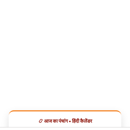
📿 आज का पंचांग • हिंदी कैलेंडर