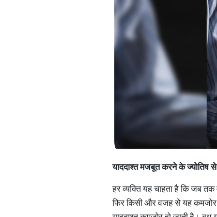
याददाश्‍त मजबूत करने के ज्‍योतिष से
हर व्‍यक्ति यह चाहता है कि जब तक
फिर किसी और वजह से यह कमजोर हो 
याददाश्‍त कमजोर हो जाती है। बुध ग