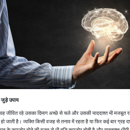
 जुड़े उपाय
 वह जीवित रहे उसका दिमाग अच्‍छे से चले और उसकी याददाश्‍त भी मजबूत र
जाती है। व्‍यक्ति किसी वजह से तनाव में रहता है या फिर कई बार ग्रह द
्रह के कमजोर होने की वजह से भी बुद्धि कमजोर होती है और याददाश्‍त धीमी