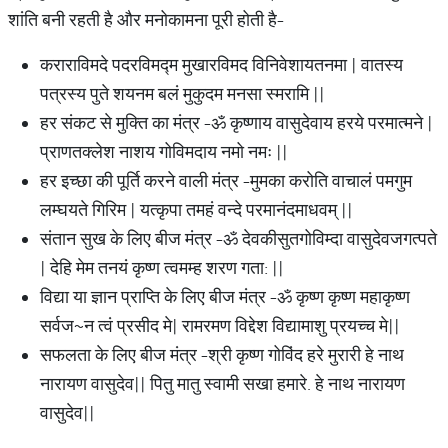
शांति बनी रहती है और मनोकामना पूरी होती है-
कराराविमदे पदरविमद्म मुखारविमद विनिवेशायतनमा | वातस्य
पत्रस्य पुते शयनम बलं मुकुदम मनसा स्मरामि ||
हर संकट से मुक्ति का मंत्र -ॐ कृष्णाय वासुदेवाय हरये परमात्मने |
प्राणतक्लेश नाशय गोविमदाय नमो नमः ||
हर इच्छा की पूर्ति करने वाली मंत्र -मुमका करोति वाचालं पमगुम
लम्घयते गिरिम | यत्कृपा तमहं वन्दे परमानंदमाधवम् ||
संतान सुख के लिए बीज मंत्र -ॐ देवकीसुतगोविम्दा वासुदेवजगत्पते
| देहि मेम तनयं कृष्ण त्वमम्ह शरण गता: ||
विद्या या ज्ञान प्राप्ति के लिए बीज मंत्र -ॐ कृष्ण कृष्ण महाकृष्ण
सर्वज~न त्वं प्रसीद मे| रामरमण विद्देश विद्यामाशु प्रयच्च मे||
सफलता के लिए बीज मंत्र -श्री कृष्ण गोविंद हरे मुरारी हे नाथ
नारायण वासुदेव|| पितु मातु स्वामी सखा हमारे. हे नाथ नारायण
वासुदेव||