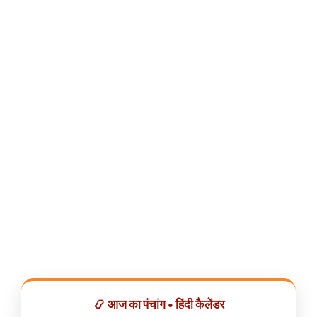
📿 आज का पंचांग • हिंदी कैलेंडर