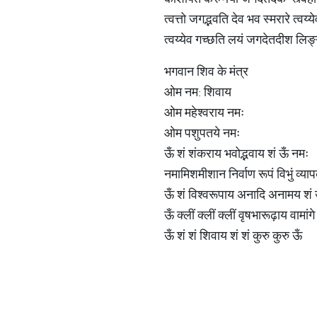
त्वत्तो जगद्भवति देव भव स्मरारे त्वय
त्वय्येव गच्छति लयं जगदेतदीश लिङ
भगवान शिव के मंत्र
ओम नम: शिवाय
ओम महेश्वराय नमः
ओम पशुपतये नमः
ऊँ शं शंकराय भवोद्भवाय शं ऊँ नमः
नमामिशमीशान निर्वाण रूपं विभुं व्यापक
ऊँ शं विश्वरूपाय अनादि अनामय शं 
ऊँ क्लीं क्लीं क्लीं वृषभारूढ़ाय वामां
ऊँ शं शं शिवाय शं शं कुरु कुरु ऊँ