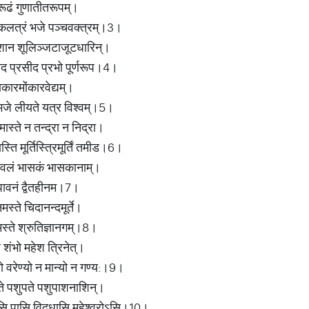
िरूढं गुणातीतरूपम्।
नीकलत्रं भजे पञ्चवक्त्रम्।3।
ेशान शूलिञ्जटाजूटधारिन्।
ीद प्रसीद प्रभो पूर्णरूप।4।
राकारमोंकारवेद्यम्।
 भजे लीयते यत्र विश्वम्।5।
ाशमास्ते न तन्द्रा न निद्रा।
स्ति मूर्तिस्त्रिमूर्तिं तमीड।6।
केवलं भासकं भासकानाम्।
ं पावनं द्वैतहीनम।7।
नमस्ते चिदानन्दमूर्ते।
मस्ते श्रुतिज्ञानगम्।8।
 शंभो महेश त्रिनेत्।
्यो वरेण्यो न मान्यो न गण्य:।9।
ते पशुपते पशुपाशनाशिन्।
ंसि पासि विदधासि महेश्वरोऽसि।10।