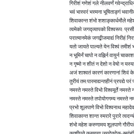
गिरीशं गणेशं गले नीलवर्णं गवेन्द्राध
भवं भास्वरं भस्मना भूषिताङ्गं भवा
शिवाकान्त शंभो शशाङ्कार्धमौले मह
त्वमेको जगद्व्यापको विश्वरूप: प्रस
परात्मानमेकं जगद्बीजमाद्यं निरीहं नि
यतो जायते पाल्यते येन विश्वं तमीशं
न भूमिर्नं चापो न वह्निर्न वायुर्न चाक
न गृष्मो न शीतं न देशो न वेषो न यस्या
अजं शाश्वतं कारणं कारणानां शिवं 
तुरीयं तम:पारमाद्यन्तहीनं प्रपद्ये पर
नमस्ते नमस्ते विभो विश्वमूर्ते नमस्ते 
नमस्ते नमस्ते तपोयोगगम्य नमस्ते न
प्रभो शूलपाणे विभो विश्वनाथ महादेव
शिवाकान्त शान्त स्मरारे पुरारे त्वदन
शंभो महेश करुणामय शूलपाणे गौरीप
काशीपते करुणया जगदेतदेक-स्त्वंह