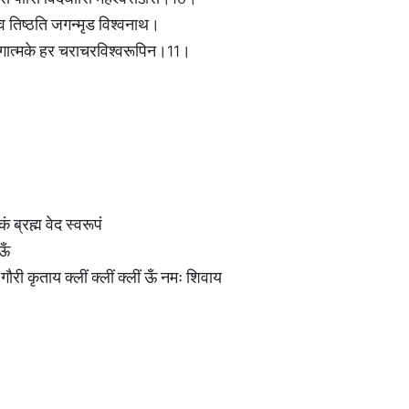
्येव तिष्ठति जगन्मृड विश्वनाथ।
्गात्मके हर चराचरविश्वरूपिन।11।
ं ब्रह्म वेद स्वरूपं
ऊँ
गे गौरी कृताय क्लीं क्लीं क्लीं ऊँ नमः शिवाय