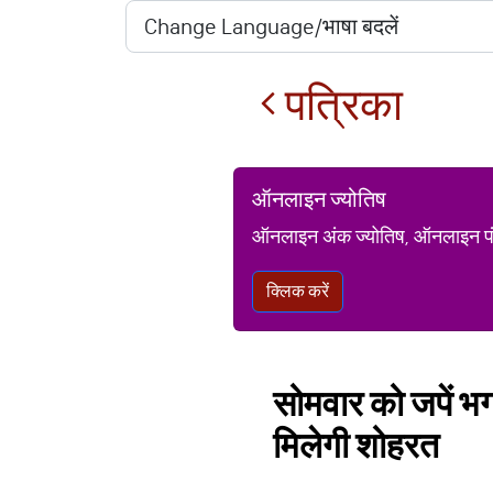
पत्रिका
ऑनलाइन ज्योतिष
ऑनलाइन अंक ज्योतिष, ऑनलाइन पंचां
क्लिक करें
सोमवार को जपें भग
मिलेगी शोहरत