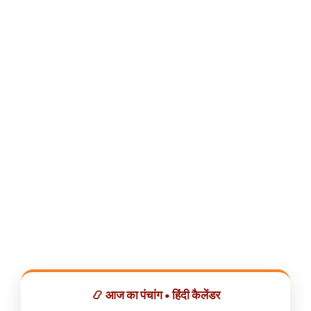
📿 आज का पंचांग • हिंदी कैलेंडर