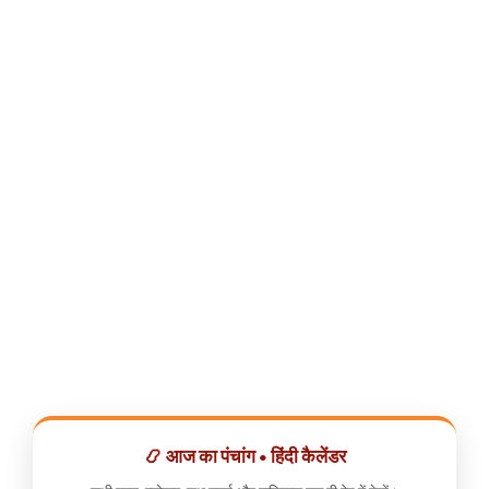
📿 आज का पंचांग • हिंदी कैलेंडर