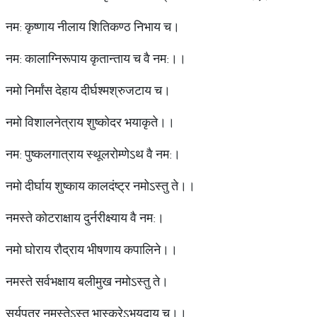
नम: कृष्णाय नीलाय शितिकण्ठ निभाय च।
नम: कालाग्निरूपाय कृतान्ताय च वै नम:।।
नमो निर्मांस देहाय दीर्घश्मश्रुजटाय च।
नमो विशालनेत्राय शुष्कोदर भयाकृते।।
नम: पुष्कलगात्राय स्थूलरोम्णेऽथ वै नम:।
नमो दीर्घाय शुष्काय कालदंष्ट्र नमोऽस्तु ते।।
नमस्ते कोटराक्षाय दुर्नरीक्ष्याय वै नम:।
नमो घोराय रौद्राय भीषणाय कपालिने।।
नमस्ते सर्वभक्षाय बलीमुख नमोऽस्तु ते।
सूर्यपुत्र नमस्तेऽस्तु भास्करेऽभयदाय च।।