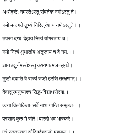
अधोदृष्टे: नमस्तेऽस्तु संवर्तक नमोऽस्तु ते।
नमो मन्दगते तुभ्यं निस्त्रिंशाय नमोऽस्तुते।।
तपसा दग्ध-देहाय नित्यं योगरताय च।
नमो नित्यं क्षुधार्ताय अतृप्ताय च वै नम:।।
ज्ञानचक्षुर्नमस्तेऽस्तु कश्यपात्मज-सूनवे।
तुष्टो ददासि वै राज्यं रुष्टो हरसि तत्क्षणात्।।
देवासुरमनुष्याश्च सिद्ध-विद्याधरोरगा:।
त्वया विलोकिता: सर्वे नाशं यान्ति समूलत:।।
प्रसाद कुरु मे सौरे ! वारदो भव भास्करे।
एवं स्तुतस्तदा सौरिर्ग्रहराजो महाबल:।।