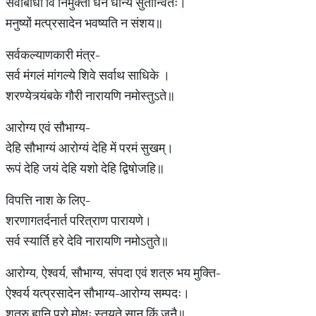
सर्वाबाधा वि निर्मुक्तो धन धान्य सुतान्वितः।
मनुष्यों मत्प्रसादेन भवष्यति न संशय॥
सर्वकल्याणकारी मंत्र-
सर्व मंगलं मांगल्ये शिवे सर्वाथ साधिके ।
शरण्येत्र्यंबके गौरी नारायणि नमोस्तुऽते॥
आरोग्य एवं सौभाग्य-
देहि सौभाग्यं आरोग्यं देहि में परमं सुखम्‌।
रूपं देहि जयं देहि यशो देहि द्विषोजहि॥
विपत्ति नाश के लिए-
शरणागतर्दनार्त परित्राण पारायणे।
सर्व स्यार्ति हरे देवि नारायणि नमोऽतुते॥
आरोग्य, ऐश्वर्य, सौभाग्य, संपदा एवं शत्रु भय मुक्ति-
ऐश्वर्य यत्प्रसादेन सौभाग्य-आरोग्य सम्पदः।
शत्रु हानि परो मोक्षः स्तुयते सान किं जनै॥