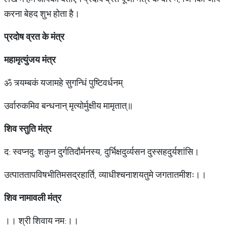
करना बेहद शुभ होता है।
प्रदोष व्रत के मंत्र
महामृत्युंजय
मंत्र
ॐ त्र्यम्बकं यजामहे सुगन्धिं पुष्टिवर्धनम्
उर्वारुकमिव बन्धनान् मृत्योर्मुक्षीय मामृतात्॥
शिव
स्तुति
मंत्र
द: स्वप्नदु: शकुन दुर्गतिदौर्मनस्य, दुर्भिक्षदुर्व्यसन दुस्सहदुर्यशांसि।
उत्पाततापविषभीतिमसद्रहार्ति, व्याधीश्चनाशयतुमे जगतातमीशः।।
श‍
िव
नामावली
मंत्र
।। श्री शिवाय नम:।।