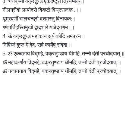
3. 'गणपूज्यो वक्रतुण्ड एकदंष्ट्री त्रियम्बक:।
नीलग्रीवो लम्बोदरो विकटो विघ्रराजक :।।
धूम्रवर्णों भालचन्द्रो दशमस्तु विनायक:।
गणपर्तिहस्तिमुखो द्वादशारे यजेद्गणम।।
4. ऊँ वक्रतुण्ड महाकाय सूर्य कोटि समप्रभ ।
निर्विघ्नं कुरू मे देव, सर्व कार्येषु सर्वदा ॥
5. ॐ एकदंताय विद्महे, वक्रतुण्डाय धीमहि, तन्नो दंती प्रचोदयात् ॥
ॐ महाकर्णाय विद्महे, वक्रतुण्डाय धीमहि, तन्नो दंती प्रचोदयात् ॥
ॐ गजाननाय विद्महे, वक्रतुण्डाय धीमहि, तन्नो दंती प्रचोदयात् ॥