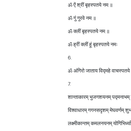
ॐ ऐं श्रीं बृहस्पतये नम:॥
ॐ गुं गुरवे नम:॥
ॐ क्लीं बृहस्पतये नम:॥
ॐ ह्रीं क्लीं हूं बृहस्पतये नमः
6.
ॐ अंगिरो जाताय विद्महे वाचस्पतये 
7.
शान्ताकारम् भुजगशयनम् पद्मनाभम् 
विश्वाधारम् गगनसदृशम् मेघवर्णम् शु
लक्ष्मीकान्तम् कमलनयनम् योगिभिर्ध्य