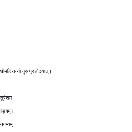
धीमहि तन्नो गुरु प्रचोदयात्।।
सुरेशम्
भाङ्गम्।
ानगम्यम्