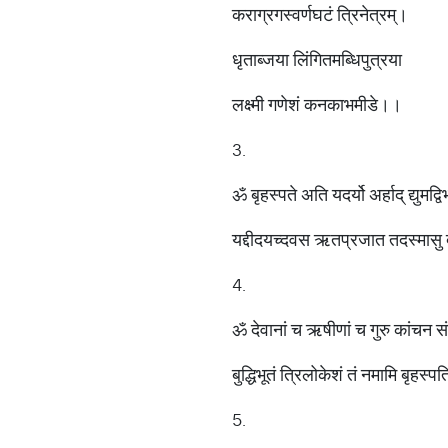
कराग्रगस्वर्णघटं त्रिनेत्रम्।
धृताब्जया लिंगितमब्धिपुत्रया
लक्ष्मी गणेशं कनकाभमीडे।।
3.
ॐ बृहस्पते अति यदर्यो अर्हाद् द्युमद्
यद्दीदयच्दवस ऋतप्रजात तदस्मासु द
4.
ॐ देवानां च ऋषीणां च गुरु कांचन स
बुद्धिभूतं त्रिलोकेशं तं नमामि बृहस्
5.