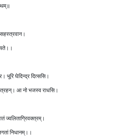
नाथम्॥
ाहु सहस्त्रवान।
भ्यते।।
 भर। भूरि घेदिन्द्र दित्ससि।
र वृत्रहन्। आ नो भजस्व राधसि।
ुजातं ज्वलिताग्रिवक्त्रम्।
ं जगतां निधानम्।।