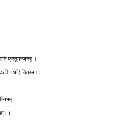
विभाति क्रतुमज्जनेषु ।
्रविणं धेहि चित्रम्।।
ंन्निभम्।
पतिम्।।