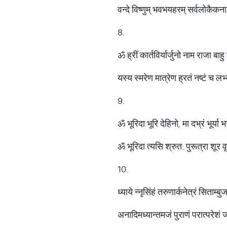
वन्दे विष्णुम् भवभयहरम् सर्वलोकैक
8.
ॐ ह्रीं कार्तविर्यार्जुनो नाम राजा ब
यस्य स्मरेण मात्रेण ह्रतं नष्‍टं च ल
9.
ॐ भूरिदा भूरि देहिनो, मा दभ्रं भूर्या
ॐ भूरिदा त्यसि श्रुत: पुरूत्रा शू
10.
ध्याये न्नृसिंहं तरुणार्कनेत्रं सिताम्ब
अनादिमध्यान्तमजं पुराणं परात्परेश