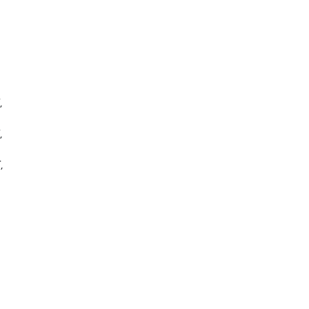
,
,
,