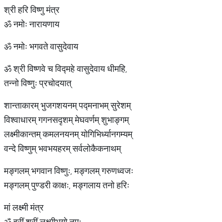
श्री हरि विष्णु मंत्र
ॐ नमोः नारायणाय
ॐ नमोः भगवते वासुदेवाय
ॐ श्री विष्णवे च विद्महे वासुदेवाय धीमहि,
तन्नो विष्णुः प्रचोदयात्
शान्ताकारम् भुजगशयनम् पद्मनाभम् सुरेशम्
विश्वाधारम् गगनसदृशम् मेघवर्णम् शुभाङ्गम्
लक्ष्मीकान्तम् कमलनयनम् योगिभिर्ध्यानगम्यम्
वन्दे विष्णुम् भवभयहरम् सर्वलोकैकनाथम्
मङ्गलम् भगवान विष्णुः, मङ्गलम् गरुणध्वजः
मङ्गलम् पुण्डरी काक्षः, मङ्गलाय तनो हरिः
मां लक्ष्मी मंत्र
ॐ ह्रीं श्रीं लक्ष्मीभयो नमः