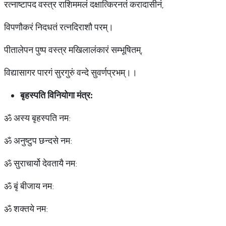
रत्नाष्टापद वस्त्र राशिममलं दक्षात्किरनतं करादासीनं,
विपणौकरं निदधतं रत्नदिराशौ परम्।
पीतालेपन पुष्प वस्त्र मखिलालंकारं सम्भूषितम्,
विद्यासागर पारगं सुरगुरुं वन्दे सुवर्णप्रभम्।।
बृहस्पति विनियोगा मंत्र:
ॐ अस्य बृहस्पति नम:
ॐ अनुष्टुप छन्दसे नम:
ॐ सुराचार्यो देवतायै नम:
ॐ बृं बीजाय नम:
ॐ शक्तये नम: