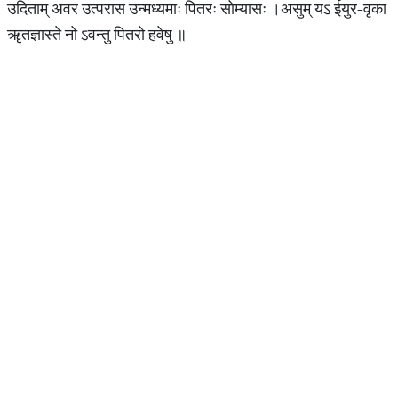
उदिताम् अवर उत्परास उन्मध्यमाः पितरः सोम्यासः ।असुम् यऽ ईयुर-वृका
ॠतज्ञास्ते नो ऽवन्तु पितरो हवेषु ॥