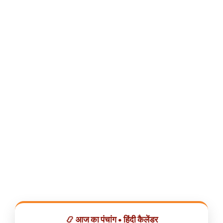
📿 आज का पंचांग • हिंदी कैलेंडर