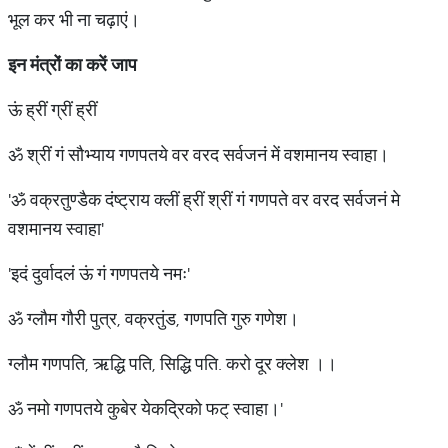
भूल कर भी ना चढ़ाएं।
इन
मंत्रों
का
करें
जाप
ऊं ह्रीं ग्रीं ह्रीं
ॐ श्रीं गं सौभ्याय गणपतये वर वरद सर्वजनं में वशमानय स्वाहा।
'ॐ वक्रतुण्डैक दंष्ट्राय क्लीं ह्रीं श्रीं गं गणपते वर वरद सर्वजनं मे
वशमानय स्वाहा'
'इदं दुर्वादलं ऊं गं गणपतये नमः'
ॐ ग्लौम गौरी पुत्र, वक्रतुंड, गणपति गुरु गणेश।
ग्लौम गणपति, ऋद्धि पति, सिद्धि पति. करो दूर क्लेश ।।
ॐ नमो गणपतये कुबेर येकद्रिको फट् स्वाहा।'