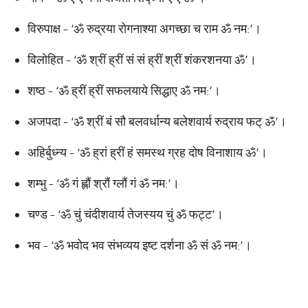
विरुपाक्ष - ‘ॐ रुद्रया रोगनाश्या अगच्छा च राम ॐ नम:’।
विलोहित - ‘ॐ श्रीं ह्रीं सं सं ह्रीं श्रीं शंकरशनया ॐ’।
शष्ठ - ‘ॐ ह्रीं ह्रीं सफलयाये सिद्धाए ॐ नम:’।
अजपदा - ‘ॐ श्रीं बं सौ बलवर्धान्य बलेशवार्य रुद्राय फट् ॐ’।
अहिर्बुध्न्य - ‘ॐ ह्रां ह्रीं हं समस्थ ग्रह दोष विनाशाय ॐ’।
शम्भु - ‘ॐ गं ह्लौं श्रौं ग्लौं गं ॐ नम:’।
चण्ड - ‘ॐ चुं चंदीशवार्य तेजस्यय चुं ॐ फट्ट’।
भव - ‘ॐ भवोद भव संभव्यय इष्ट दर्शना ॐ सं ॐ नम:’।