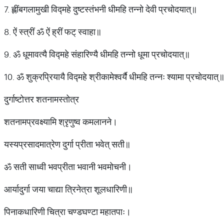
7. ह्लींबगलामुखी विद्महे दुष्टस्तंभनी धीमहि तन्नो देवी प्रचोदयात्॥
8. ऐं स्त्रीं ॐ ऐं ह्रीं फट् स्वाहा॥
9. ॐ धूमावत्यै विद्महे संहारिण्यै धीमहि तन्नो धूमा प्रचोदयात्॥
10. ॐ शुक्रप्रियायै विद्महे श्रीकामेश्वर्यै धीमहि तन्नः श्यामा प्रचोदयात्
दुर्गाष्टोत्तर शतनामस्तोत्र
शतनामप्रवक्ष्यामि श्रृणुष्व कमलानने।
यस्यप्रसादमात्रेण दुर्गा प्रीता भवेत् सती॥
ॐ सती साध्वी भवप्रीता भवानी भवमोचनी।
आर्यादुर्गा जया चाद्या त्रिनेत्रा शूलधारिणी॥
पिनाकधारिणी चित्रा चण्डघण्टा महातपाः।