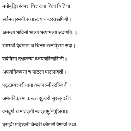
मनोबुद्धिरहंकारा चित्तरूपा चिता चितिः॥
सर्वमन्त्रमयी सत्तासत्यानन्दस्वरूपिणी।
अनन्ता भाविनी भाव्या भव्याभव्या सदागतिः॥
शाम्भवी देवमाता च चिन्ता रत्नप्रिया सदा।
सर्वविद्या दक्षकन्या दक्षयज्ञविनाशिनी॥
अपर्णानेकवर्णा च पाटला पाटलावती।
पट्टाम्बरपरीधाना कलमञ्जीररञ्जिनी॥
अमेयविक्रमा क्रूरा सुन्दरी सुरसुन्दरी।
वनदुर्गा च मातङ्गी मतङ्गमुनिपूजिता॥
ब्राह्मी माहेश्वरी चैन्द्री कौमारी वैष्णवी तथा।