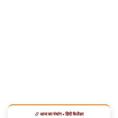
📿 आज का पंचांग • हिंदी कैलेंडर