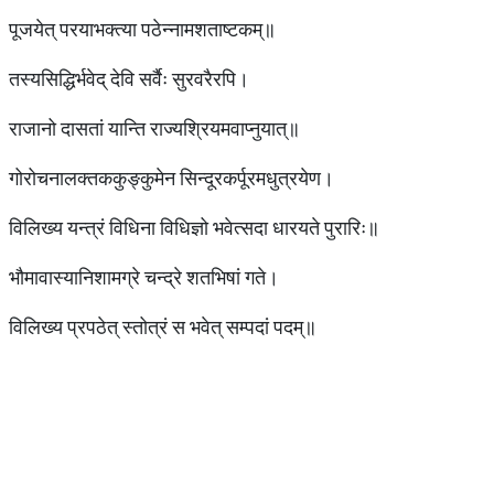
पूजयेत् परयाभक्त्या पठेन्नामशताष्टकम्॥
तस्यसिद्धिर्भवेद् देवि सर्वैः सुरवरैरपि।
राजानो दासतां यान्ति राज्यश्रियमवाप्नुयात्॥
गोरोचनालक्तककुङ्कुमेन सिन्दूरकर्पूरमधुत्रयेण।
विलिख्य यन्त्रं विधिना विधिज्ञो भवेत्सदा धारयते पुरारिः॥
भौमावास्यानिशामग्रे चन्द्रे शतभिषां गते।
विलिख्य प्रपठेत् स्तोत्रं स भवेत् सम्पदां पदम्॥