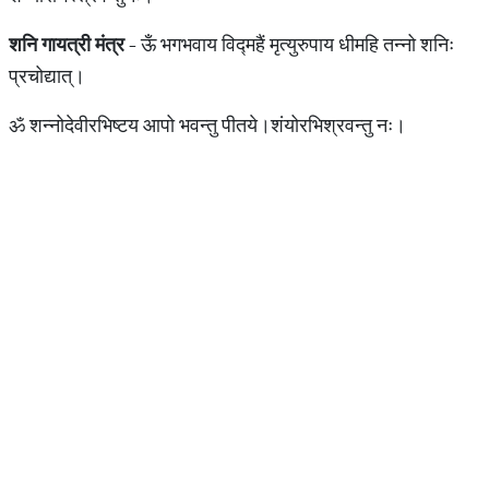
शनि
गायत्री
मंत्र
- ऊँ भगभवाय विद्महैं मृत्युरुपाय धीमहि तन्नो शनिः
प्रचोद्यात्।
ॐ शन्नोदेवीरभिष्टय आपो भवन्तु पीतये।शंयोरभिश्रवन्तु नः।