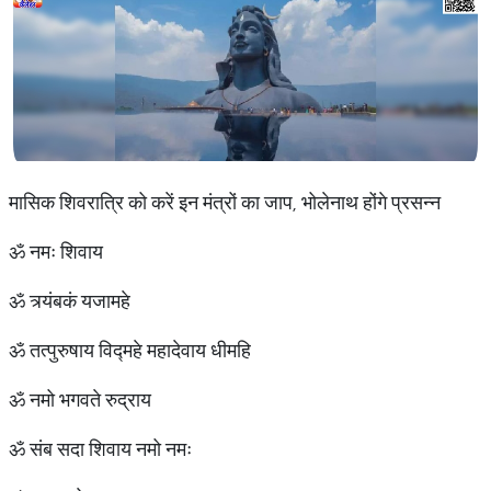
मासिक शिवरात्रि को करें इन मंत्रों का जाप, भोलेनाथ होंगे प्रसन्न
ॐ नमः शिवाय
ॐ त्र्यंबकं यजामहे
ॐ तत्पुरुषाय विद्महे महादेवाय धीमहि
ॐ नमो भगवते रुद्राय
ॐ संब सदा शिवाय नमो नमः