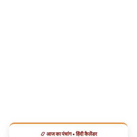
📿 आज का पंचांग • हिंदी कैलेंडर