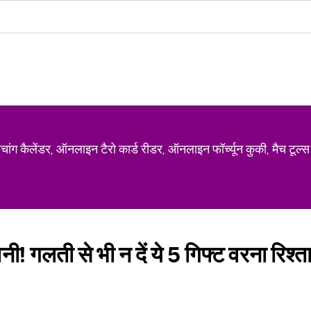
ग कैलेंडर, ऑनलाइन टैरो कार्ड रीडर, ऑनलाइन फॉर्च्यून कुकी, मैच टूल्स
वनी! गलती से भी न दें ये 5 गिफ्ट वरना रिश्त