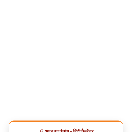
📿 आज का पंचांग • हिंदी कैलेंडर