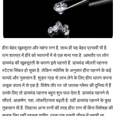
हीरा बेहद खूबसूरत और महंगा रत्‍न है, साथ ही यह बेहद प्रभावी भी है.
रत्‍न शास्‍त्र में हीरे को नवरत्‍नों में से एक माना गया है. आमतौर पर लोग
डायमंड की खूबसूरती के कारण इसे पहनते हैं. डायमंड ज्‍वैलरी पहनना
स्‍टेटस सिंबल हो चुका है. लेकिन ज्‍योतिष के अनुसार हीरा पहनने के कई
फायदे और नुकसान हैं. शुक्र ग्रह से लाभ लेने के लिए हीरा धारण करना
अचूक उपाय में से एक है. विशेष तौर पर जो जातक ग्‍लैमर की दुनिया में हैं
उनके लिए तो डायमंड पहनना बहुत शुभ फल देता है. डायमंड पहनने से
सौंदर्य, आकर्षण, यश, लोकप्रियता बढ़ती है. वहीं डायमंड पहनने के कुछ
नुकसान भी हैं. लिहाजा अन्‍य रत्‍नों की तरह हीरा रत्‍न भी बिना विशेषज्ञ की
सलाह लिए नहीं पहनना चाहिए. वरना एक गलती जीवन में तबाही ला