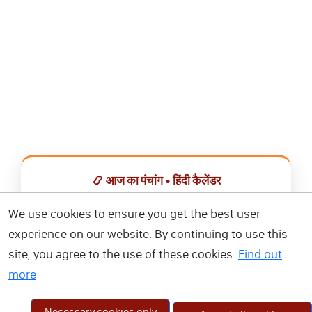
📿 आज का पंचांग • हिंदी कैलेंडर
सभी व्रत, त्योहार, शुभ मुहूर्त और राशिफल एक ही ऐप में देखें।
We use cookies to ensure you get the best user
experience on our website. By continuing to use this
📅 हिंदी कैलेंडर ऐप डाउनलोड करें
site, you agree to the use of these cookies.
Find out
more
Necessary cookies only