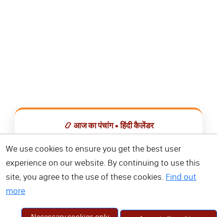
📿 आज का पंचांग • हिंदी कैलेंडर
सभी व्रत, त्योहार, शुभ मुहूर्त और राशिफल एक ही ऐप में देखें।
We use cookies to ensure you get the best user
experience on our website. By continuing to use this
📅 हिंदी कैलेंडर ऐप डाउनलोड करें
site, you agree to the use of these cookies.
Find out
more
Necessary cookies only