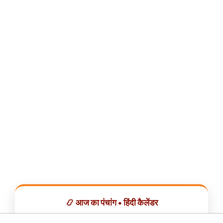
📿 आज का पंचांग • हिंदी कैलेंडर
सभी व्रत, त्योहार, शुभ मुहूर्त और राशिफल एक ही ऐप में देखें।