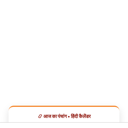
📿 आज का पंचांग • हिंदी कैलेंडर
सभी व्रत, त्योहार, शुभ मुहूर्त और राशिफल एक ही ऐप में देखें।